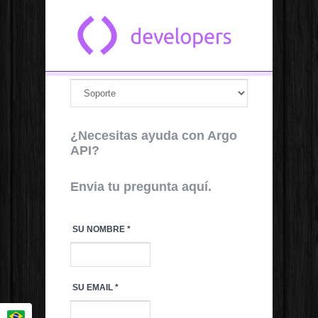
Skip to main content
¿Necesitas ayuda con Argo
API?
Envia tu pregunta aquí.
SU NOMBRE
*
SU EMAIL
*