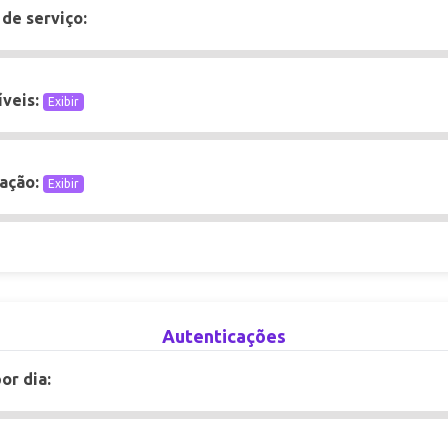
 de serviço:
íveis:
Exibir
ração:
Exibir
Autenticações
or dia: