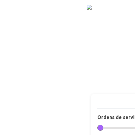
TRAVE
Simulador
Faça uma estimativ
necessidades, polít
sua empresa
Ordens de servi