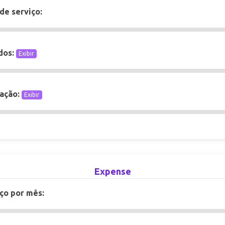
de serviço:
ados:
Exibir
ração:
Exibir
Expense
ço por mês: