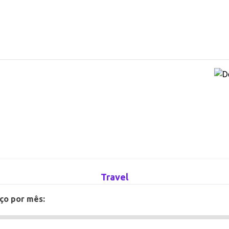
L
EXPENSE
AUTENTICAÇÕES
DOCUMENTAÇÃO
 de Hits
a de uso da API conforme as
icas e formação do time e da
Travel
ço por mês: