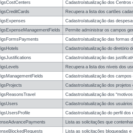
igsCostCenters
Cadastro/atualização dos Centros
igsCreditCards
Recupera a lista dos cartões cada
figsExpenses
Cadastro/atualização das despesa
figsExpenseManagementFields
Permite administrar os campos ge
figsFormsPayments
Cadastro/atualização das formas d
igsHotels
Cadastro/atualização do diretório 
igsJustifications
Cadastro/atualização das justificat
igsLevels
Recupera a lista dos níveis dos us
figsManagementFields
Cadastro/atualização dos campos 
igsProjects
Cadastro/atualização dos projetos
figsReasonsTravel
Cadastro/atualização dos “motivos 
entfieldId}
figsUsers
Cadastro/atualização dos usuários
entfieldId}
igsUsersProfile
Cadastro/atualização do perfil dos
ntfieldId}/values
enseAdvancePayments
Lista as solicitações que contenh
ntfieldId}/values
enseBlockedRequests
Lista as solicitações bloqueadas e