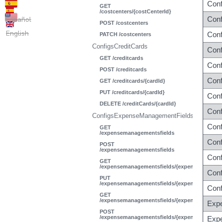
Conf
GET
/costcenters/{costCenterId}
Español
Conf
POST /costcenters
English
Con
PATCH /costcenters
ConfigsCreditCards
Con
GET /creditcards
Con
POST /creditcards
Conf
GET /creditcards/{cardId}
PUT /creditcards/{cardId}
Conf
DELETE /creditCards/{cardId}
Conf
ConfigsExpenseManagementFields
Con
GET
/expensemanagementsfields
Conf
POST
/expensemanagementsfields
Con
GET
/expensemanagementsfields/{expenseManagem
Con
PUT
/expensemanagementsfields/{expenseManagem
Conf
GET
/expensemanagementsfields/{expenseManageme
Exp
POST
/expensemanagementsfields/{expenseManageme
Exp