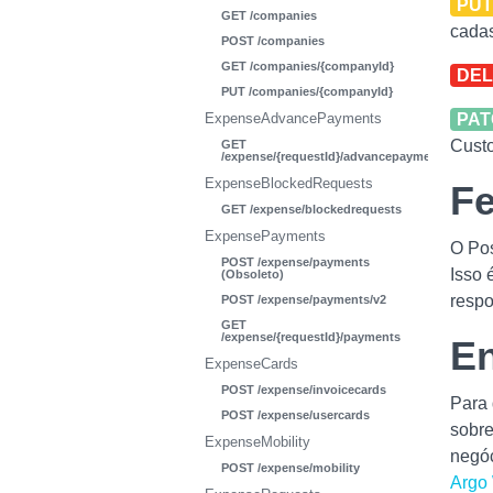
PU
GET /companies
cadas
POST /companies
GET /companies/{companyId}
DEL
PUT /companies/{companyId}
ExpenseAdvancePayments
PA
Custo
GET
/expense/{requestId}/advancepayments
ExpenseBlockedRequests
Fe
GET /expense/blockedrequests
ExpensePayments
O Pos
POST /expense/payments
Isso 
(Obsoleto)
respo
POST /expense/payments/v2
GET
/expense/{requestId}/payments
En
ExpenseCards
POST /expense/invoicecards
Para 
POST /expense/usercards
sobre
ExpenseMobility
negóc
POST /expense/mobility
Argo 