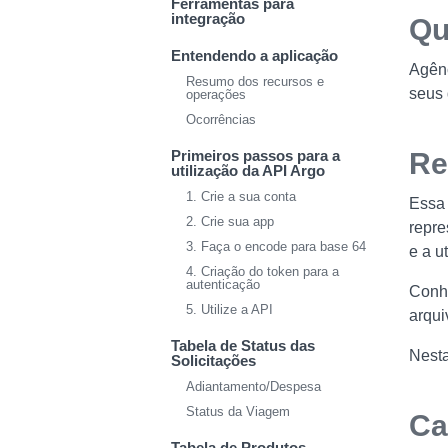
Ferramentas para
integração
Qu
Entendendo a aplicação
Agênc
Resumo dos recursos e
seus 
operações
Ocorrências
Primeiros passos para a
Re
utilização da API Argo
1. Crie a sua conta
Essa 
2. Crie sua app
repre
3. Faça o encode para base 64
e a u
4. Criação do token para a
autenticação
Conh
5. Utilize a API
arqui
Tabela de Status das
Nesta
Solicitações
Adiantamento/Despesa
Status da Viagem
Ca
Tabela de Produtos