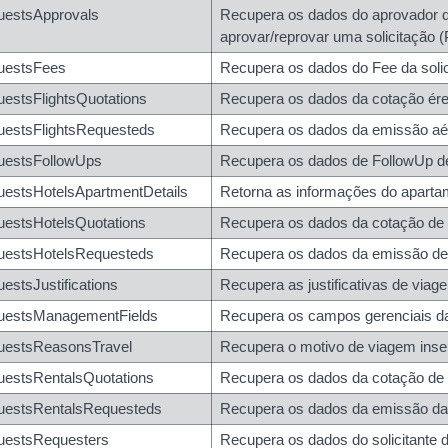
spayments
uestsApprovals
Recupera os dados do aprovador da
aprovar/reprovar uma solicitação 
payments/{codeTypePaymentId}
uestsFees
Recupera os dados do Fee da soli
payments/{codeTypePaymentId}
estsFlightsQuotations
Recupera os dados da cotação érea
uestsFlightsRequesteds
Recupera os dados da emissão aér
uestsFollowUps
Recupera os dados de FollowUp de
estsHotelsApartmentDetails
Retorna as informações do aparta
estsHotelsQuotations
Recupera os dados da cotação de
uestsHotelsRequesteds
Recupera os dados da emissão de
estsJustifications
Recupera as justificativas de viag
uestsManagementFields
Recupera os campos gerenciais da
uestsReasonsTravel
Recupera o motivo de viagem inser
estsRentalsQuotations
Recupera os dados da cotação de l
uestsRentalsRequesteds
Recupera os dados da emissão da 
d}
uestsRequesters
Recupera os dados do solicitante d