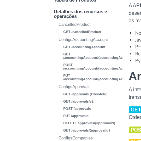
A API
Detalhes dos recursos e
desen
operações
as ma
CancelledProduct
GET /cancelledProduct
Ne
Ja
ConfigsAccountingAccount
P
GET /accountingAccount
Ru
GET
/accountingAccount/{accountingAccountId}
Py
POST
/accountingAccount/{accountingAccountId}
Ar
PUT
/accountingAccount/{accountingAccountId}
ConfigsApprovals
A int
GET /approvals (Obsoleto)
tran
GET /approvals/v2
POST /approvals
GE
PUT /approvals
Ordem
DELETE approvals/{approvalId}
PO
GET /approvals/{approvalId}
ConfigsCompanies