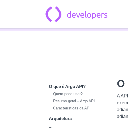
Pular para o conteúdo principal
Vo
O 
O que é Argo API?
Quem pode usar?
A API
Resumo geral – Argo API
exemp
Características da API
adian
adian
Arquitetura