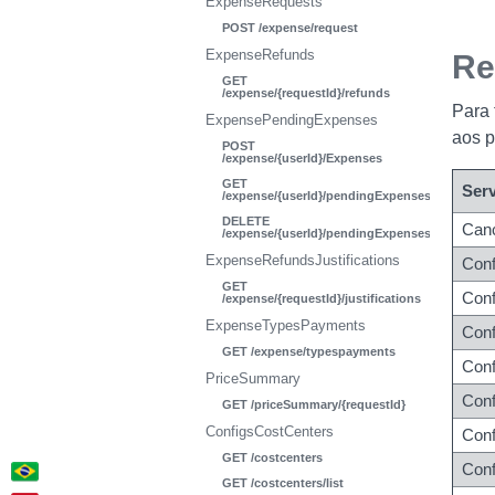
ExpenseRequests
POST /expense/request
ExpenseRefunds
Re
GET
/expense/{requestId}/refunds
Para 
ExpensePendingExpenses
aos p
POST
/expense/{userId}/Expenses
GET
Ser
/expense/{userId}/pendingExpenses
DELETE
Canc
/expense/{userId}/pendingExpenses/{expenseI
ExpenseRefundsJustifications
Conf
GET
Conf
/expense/{requestId}/justifications
ExpenseTypesPayments
Con
GET /expense/typespayments
Conf
PriceSummary
Conf
GET /priceSummary/{requestId}
ConfigsCostCenters
Con
GET /costcenters
Con
GET /costcenters/list