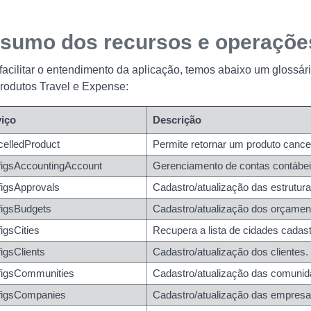
sumo dos recursos e operaçõe
facilitar o entendimento da aplicação, temos abaixo um glossár
rodutos Travel e Expense:
viço
Descrição
elledProduct
Permite retornar um produto cance
d}
igsAccountingAccount
Gerenciamento de contas contábei
igsApprovals
Cadastro/atualização das estrutur
figsBudgets
Cadastro/atualização dos orçamen
igsCities
Recupera a lista de cidades cadas
igsClients
Cadastro/atualização dos clientes
figsCommunities
Cadastro/atualização das comuni
figsCompanies
Cadastro/atualização das empres