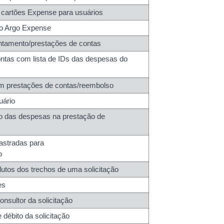
e cartões Expense para usuários
no Argo Expense
antamento/prestações de contas
contas com lista de IDs das despesas do
am prestações de contas/reembolso
uário
ção das despesas na prestação de
astradas para
o
dutos dos trechos de uma solicitação
es
nsultor da solicitação
débito da solicitação