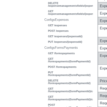
DELETE
Exp
/expensemanagementsfields/{expenseManageme
GET
Expe
/expensemanagementsfields/{expenseManageme
ConfigsExpenses
Exp
GET /expenses
Exp
POST /expenses
GET /expenses/{expenseId}
Exp
PUT /expenses/{expenseId}
ConfigsFormsPayments
Exp
GET /formspayments
Expe
GET
/formspayments/{formPaymentId}
POST /formspayments
Exp
PUT
/formspayments/{formPaymentId}
Pri
DELETE
/formspayments/{formPaymentId}
Req
GET
/formspayments/{formPaymentId}/codesform
Req
GET
/formspayments/{formPaymentId}/codesforms
Requ
POST