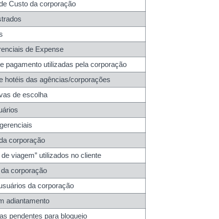
 de Custo da corporação
strados
s
renciais de Expense
e pagamento utilizadas pela corporação
de hotéis das agências/corporações
ivas de escolha
uários
gerenciais
 da corporação
de viagem” utilizados no cliente
 da corporação
 usuários da corporação
am adiantamento
 as pendentes para bloqueio