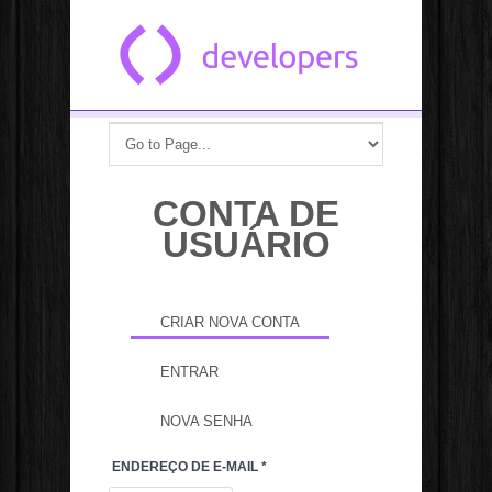
Pular para o conteúdo principal
CONTA DE
USUÁRIO
Você está aqui
Abas primárias
CRIAR NOVA CONTA
(ABA ATIVA)
ENTRAR
NOVA SENHA
ENDEREÇO DE E-MAIL
*